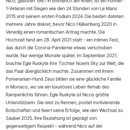
Nico, geboren 1987 in Emmerich am Rhein, ist ein Formel-
1-Veteran mit Siegen wie den 24 Stunden von Le Mans
2015 und seinem ersten Podium 2024. Die beiden dateten
mehrere Jahre diskret, bevor Nico Hülkenberg 2020 in
Venedig einen romantischen Antrag machte. Die
Hochzeit fand am 28. April 2021 statt – ein intimes Fest,
das durch die Corona-Pandemie etwas verschoben
wurde. Nur wenige Monate später, im September 2021,
brachte Egle Ruskyte ihre Tochter Noemi Sky zur Welt, die
das Paar überglücklich machte. Zusammen mit ihrem
Pomeranian-Hund Zeus bilden sie eine glückliche Familie
in Monaco, wo sie ein luxuriöses Leben fernab des
Rampenlichts führen. Egle Ruskyte ist Nicos größte
Unterstützerin: Sie reist zu Rennen, postet motivierende
Botschaften und feiert seine Erfolge, wie den Wechsel zu
Sauber 2025. Ihre Beziehung ist geprägt von
gegenseitigem Respekt – während Nico auf der