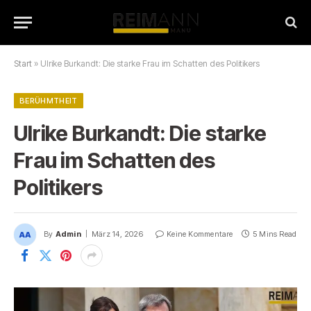
Start
»
Ulrike Burkandt: Die starke Frau im Schatten des Politikers
BERÜHMTHEIT
Ulrike Burkandt: Die starke
Frau im Schatten des
Politikers
By
Admin
März 14, 2026
Keine Kommentare
5 Mins Read