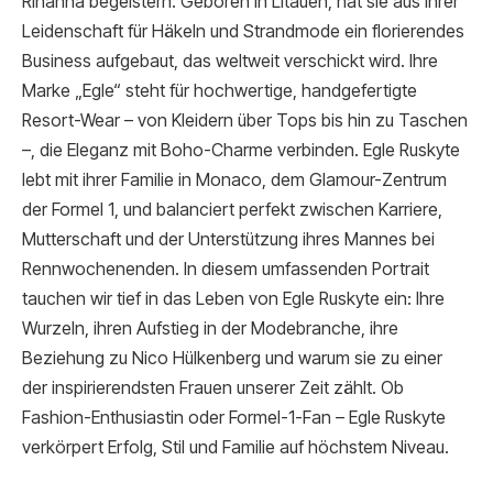
Rihanna begeistern. Geboren in Litauen, hat sie aus ihrer
Leidenschaft für Häkeln und Strandmode ein florierendes
Business aufgebaut, das weltweit verschickt wird. Ihre
Marke „Egle“ steht für hochwertige, handgefertigte
Resort-Wear – von Kleidern über Tops bis hin zu Taschen
–, die Eleganz mit Boho-Charme verbinden. Egle Ruskyte
lebt mit ihrer Familie in Monaco, dem Glamour-Zentrum
der Formel 1, und balanciert perfekt zwischen Karriere,
Mutterschaft und der Unterstützung ihres Mannes bei
Rennwochenenden. In diesem umfassenden Portrait
tauchen wir tief in das Leben von Egle Ruskyte ein: Ihre
Wurzeln, ihren Aufstieg in der Modebranche, ihre
Beziehung zu Nico Hülkenberg und warum sie zu einer
der inspirierendsten Frauen unserer Zeit zählt. Ob
Fashion-Enthusiastin oder Formel-1-Fan – Egle Ruskyte
verkörpert Erfolg, Stil und Familie auf höchstem Niveau.