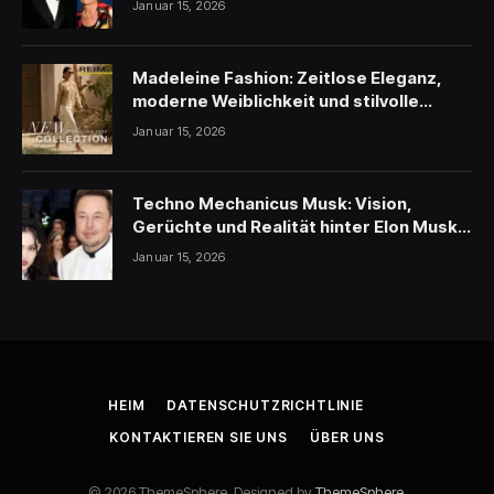
Januar 15, 2026
Madeleine Fashion: Zeitlose Eleganz,
moderne Weiblichkeit und stilvolle
Inspiration
Januar 15, 2026
Techno Mechanicus Musk: Vision,
Gerüchte und Realität hinter Elon Musks
geheimnisvollem Projekt
Januar 15, 2026
HEIM
DATENSCHUTZRICHTLINIE
KONTAKTIEREN SIE UNS
ÜBER UNS
© 2026 ThemeSphere. Designed by
ThemeSphere
.