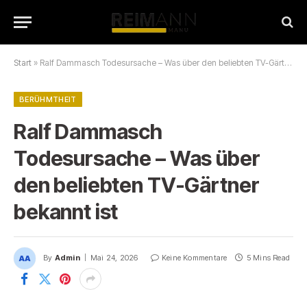
Start
»
Ralf Dammasch Todesursache – Was über den beliebten TV-Gärtner bekannt ist
BERÜHMTHEIT
Ralf Dammasch
Todesursache – Was über
den beliebten TV-Gärtner
bekannt ist
By
Admin
Mai 24, 2026
Keine Kommentare
5 Mins Read