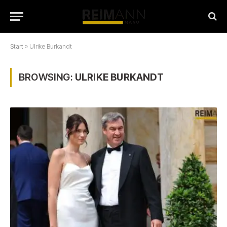
Start
»
Ulrike Burkandt
BROWSING:
ULRIKE BURKANDT