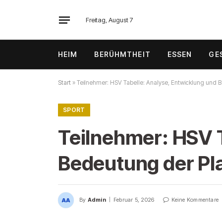
Freitag, August 7
HEIM
BERÜHMTHEIT
ESSEN
GE
Start
»
Teilnehmer: HSV Tabelle: Analyse, Entwicklung und 
SPORT
Teilnehmer: HSV T
Bedeutung der Pl
By
Admin
Februar 5, 2026
Keine Kommentare