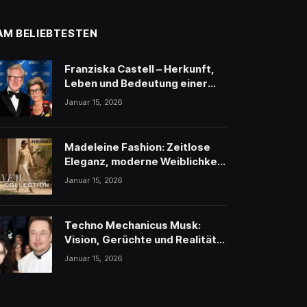
AM BELIEBTESTEN
Franziska Castell – Herkunft,
Leben und Bedeutung einer
traditionsreichen
Januar 15, 2026
Persönlichkeit
Madeleine Fashion: Zeitlose
Eleganz, moderne Weiblichkeit
und stilvolle Inspiration
Januar 15, 2026
Techno Mechanicus Musk:
Vision, Gerüchte und Realität
hinter Elon Musks
Januar 15, 2026
geheimnisvollem Projekt