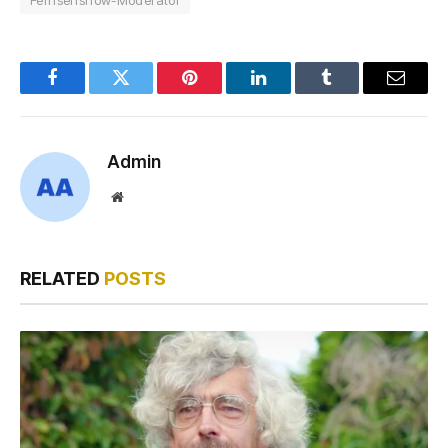
Fernsehshow-Moderator
Facebook
Twitter
Pinterest
LinkedIn
Tumblr
Email
Admin
Website
RELATED
POSTS