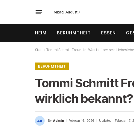
Freitag, August 7
HEIM
BERÜHMTHEIT
ESSEN
GE
Start
»
Tommi Schmitt Freundin: Was ist über sein Liebeslebe
BERÜHMTHEIT
Tommi Schmitt Fre
wirklich bekannt?
By
Admin
Februar 16, 2026
Updated:
Februar 17, 