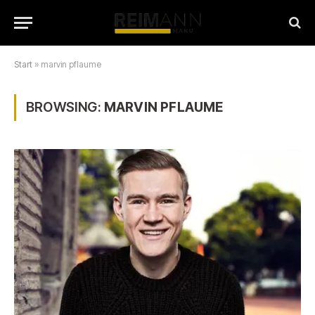
Start
»
marvin pflaume
BROWSING:
MARVIN PFLAUME