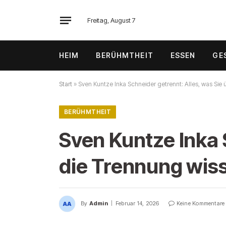
Freitag, August 7
HEIM
BERÜHMTHEIT
ESSEN
GE
Start
»
Sven Kuntze Inka Schneider getrennt: Alles, was Sie
BERÜHMTHEIT
Sven Kuntze Inka 
die Trennung wi
By
Admin
Februar 14, 2026
Keine Kommentare