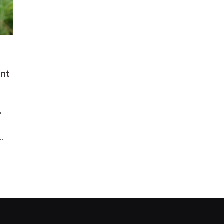
nnt
“
s…