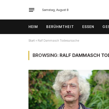
Samstag, August 8
HEIM
BERÜHMTHEIT
ESSEN
GE
Start
»
Ralf Dammasch Todesursache
BROWSING:
RALF DAMMASCH TO