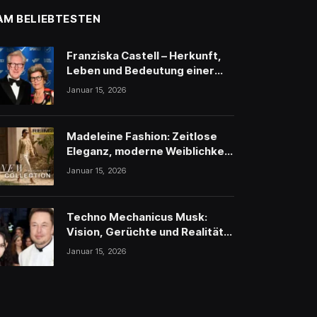
AM BELIEBTESTEN
Franziska Castell – Herkunft,
Leben und Bedeutung einer
traditionsreichen
Januar 15, 2026
Persönlichkeit
Madeleine Fashion: Zeitlose
Eleganz, moderne Weiblichkeit
und stilvolle Inspiration
Januar 15, 2026
Techno Mechanicus Musk:
Vision, Gerüchte und Realität
hinter Elon Musks
Januar 15, 2026
geheimnisvollem Projekt