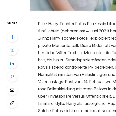
Prinz Harry Tochter Fotos Prinzessin Lilib
SHARE
fünf Jahren (geboren am 4. Juni 2021) be
„Prinz Harry Tochter Fotos“ explodiert 
private Momente teilt. Diese Bilder, oft
herzliche Väter-Tochter-Momente, die Fan
hält, bis hin zu Strandspaziergängen oder 
Royals streng kontrollierte PR betreiben,
Normalität inmitten von Palastintrigen und
Valentinstags-Post vom 14. Februar, wo Meg
rosa Ballettkleidung mit roten Ballons in
über Privatsphäre versus Öffentlichkeit.
familiäre Idylle: Harry als fürsorglicher Pa
Solche Fotos nicht nur emotional, sonder