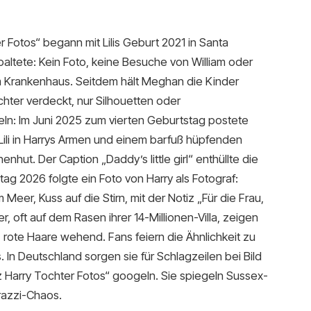
r Fotos“ begann mit Lilis Geburt 2021 in Santa
paltete: Kein Foto, keine Besuche von William oder
 Krankenhaus. Seitdem hält Meghan die Kinder
chter verdeckt, nur Silhouetten oder
n: Im Juni 2025 zum vierten Geburtstag postete
i in Harrys Armen und einem barfuß hüpfenden
hut. Der Caption „Daddy’s little girl“ enthüllte die
ag 2026 folgte ein Foto von Harry als Fotograf:
Meer, Kuss auf die Stirn, mit der Notiz „Für die Frau,
er, oft auf dem Rasen ihrer 14-Millionen-Villa, zeigen
e, rote Haare wehend. Fans feiern die Ähnlichkeit zu
 In Deutschland sorgen sie für Schlagzeilen bei Bild
 Harry Tochter Fotos“ googeln. Sie spiegeln Sussex-
arazzi-Chaos.