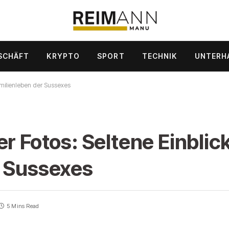
SCHÄFT
KRYPTO
SPORT
TECHNIK
UNTERH
amilienleben der Sussexes
r Fotos: Seltene Einblick
r Sussexes
5 Mins Read