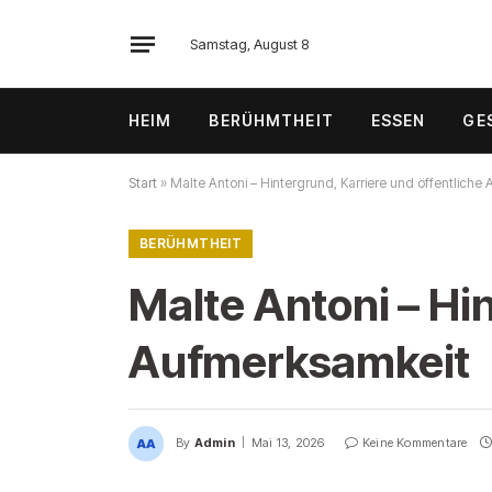
Samstag, August 8
HEIM
BERÜHMTHEIT
ESSEN
GE
Start
»
Malte Antoni – Hintergrund, Karriere und öffentliche
BERÜHMTHEIT
Malte Antoni – Hi
Aufmerksamkeit
By
Admin
Mai 13, 2026
Keine Kommentare