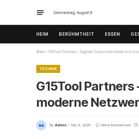
Donnerstag, August 6
HEIM
BERÜHMTHEIT
ESSEN
GE
Start
»
G15Tool Partners – Digitale Zusammenarbeit und m
TECHNIK
G15Tool Partners
moderne Netzwe
By
Admin
Mai 9, 2026
Keine Kommentare