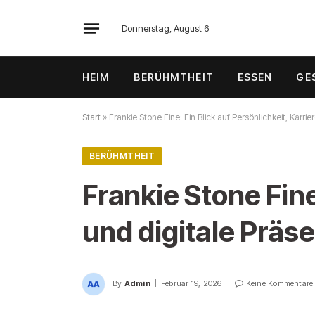
Donnerstag, August 6
HEIM
BERÜHMTHEIT
ESSEN
GE
Start
»
Frankie Stone Fine: Ein Blick auf Persönlichkeit, Karri
BERÜHMTHEIT
Frankie Stone Fine
und digitale Präs
By
Admin
Februar 19, 2026
Keine Kommentare