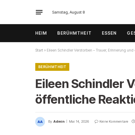
Samstag, August 8
HEIM
BERÜHMTHEIT
ESSEN
GE
Start
»
Eileen Schindler Verstorben – Trauer, Erinnerung und 
BERÜHMTHEIT
Eileen Schindler 
öffentliche Reakt
By
Admin
Mai 14, 2026
Keine Kommentare