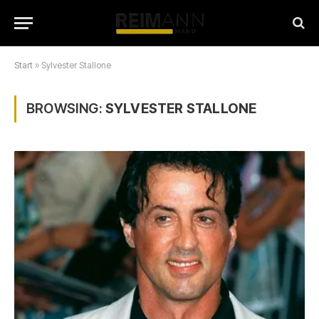
Start
»
Sylvester Stallone
BROWSING:
SYLVESTER STALLONE