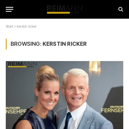
Start
»
kerstin ricker
BROWSING:
KERSTIN RICKER