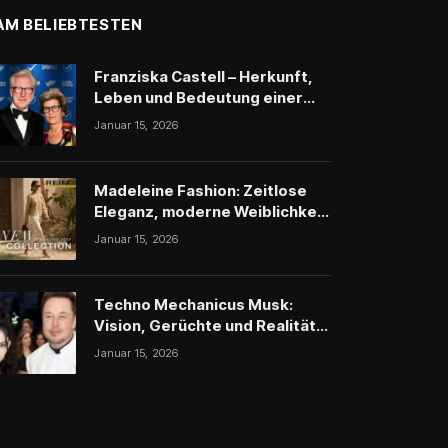
AM BELIEBTESTEN
Franziska Castell – Herkunft,
Leben und Bedeutung einer
traditionsreichen
Januar 15, 2026
Persönlichkeit
Madeleine Fashion: Zeitlose
Eleganz, moderne Weiblichkeit
und stilvolle Inspiration
Januar 15, 2026
Techno Mechanicus Musk:
Vision, Gerüchte und Realität
hinter Elon Musks
Januar 15, 2026
geheimnisvollem Projekt