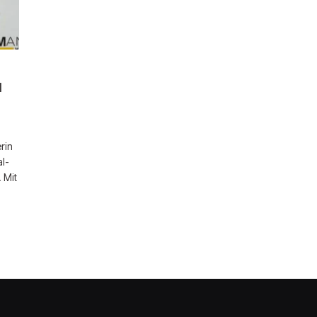
d
rin
l-
 Mit