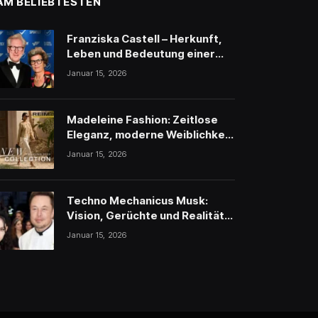
AM BELIEBTESTEN
Franziska Castell – Herkunft,
Leben und Bedeutung einer
traditionsreichen
Januar 15, 2026
Persönlichkeit
Madeleine Fashion: Zeitlose
Eleganz, moderne Weiblichkeit
und stilvolle Inspiration
Januar 15, 2026
Techno Mechanicus Musk:
Vision, Gerüchte und Realität
hinter Elon Musks
Januar 15, 2026
geheimnisvollem Projekt