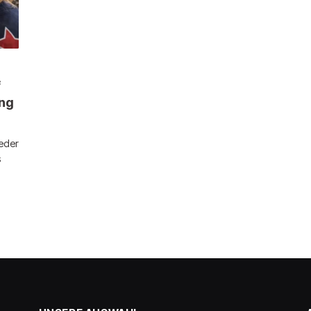
f
ung
ieder
s