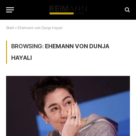
Start
»
Ehemann von Dunja Hayali
BROWSING:
EHEMANN VON DUNJA
HAYALI