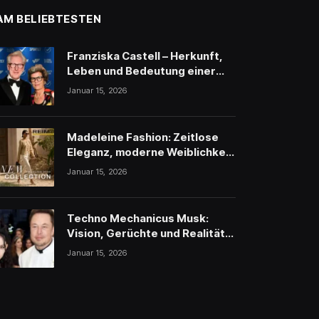
AM BELIEBTESTEN
Franziska Castell – Herkunft,
Leben und Bedeutung einer
traditionsreichen
Januar 15, 2026
Persönlichkeit
Madeleine Fashion: Zeitlose
Eleganz, moderne Weiblichkeit
und stilvolle Inspiration
Januar 15, 2026
Techno Mechanicus Musk:
Vision, Gerüchte und Realität
hinter Elon Musks
Januar 15, 2026
geheimnisvollem Projekt