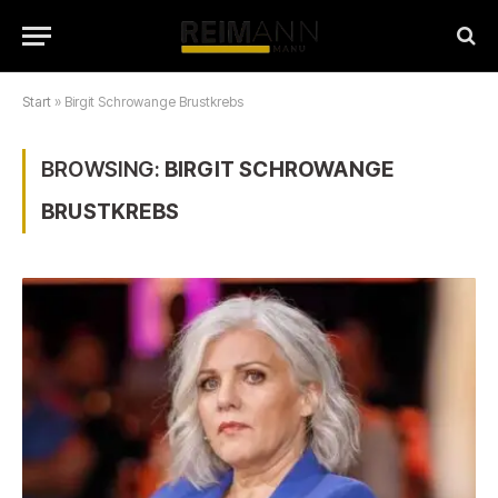
Start
»
Birgit Schrowange Brustkrebs
BROWSING:
BIRGIT SCHROWANGE
BRUSTKREBS