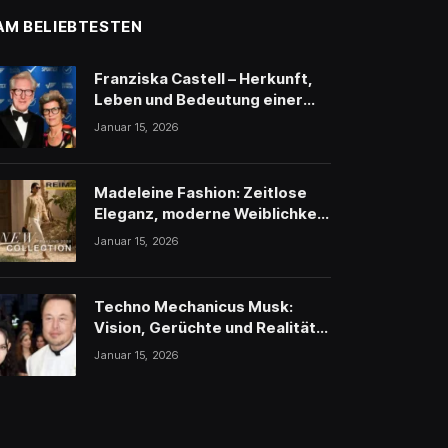
AM BELIEBTESTEN
Franziska Castell – Herkunft,
Leben und Bedeutung einer
traditionsreichen
Januar 15, 2026
Persönlichkeit
Madeleine Fashion: Zeitlose
Eleganz, moderne Weiblichkeit
und stilvolle Inspiration
Januar 15, 2026
Techno Mechanicus Musk:
Vision, Gerüchte und Realität
hinter Elon Musks
Januar 15, 2026
geheimnisvollem Projekt