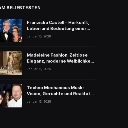
AM BELIEBTESTEN
Franziska Castell – Herkunft,
Leben und Bedeutung einer
traditionsreichen
Januar 15, 2026
Persönlichkeit
Madeleine Fashion: Zeitlose
Eleganz, moderne Weiblichkeit
und stilvolle Inspiration
Januar 15, 2026
Techno Mechanicus Musk:
Vision, Gerüchte und Realität
hinter Elon Musks
Januar 15, 2026
geheimnisvollem Projekt